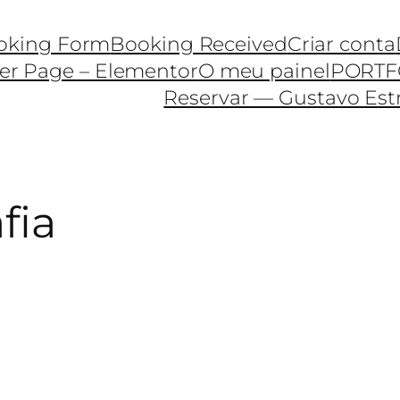
oking Form
Booking Received
Criar conta
r Page – Elementor
O meu painel
PORTF
Reservar — Gustavo Est
fia