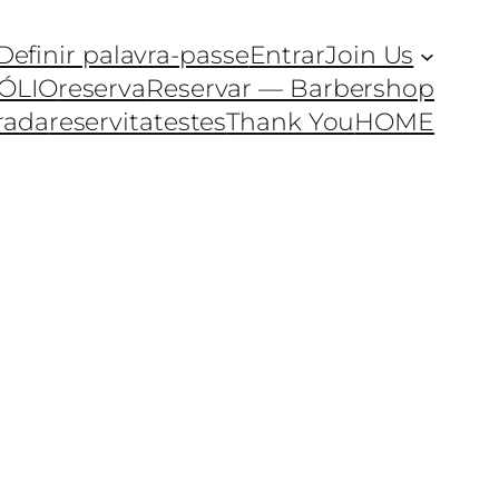
Definir palavra-passe
Entrar
Join Us
ÓLIO
reserva
Reservar — Barbershop
rada
reservita
testes
Thank You
HOME