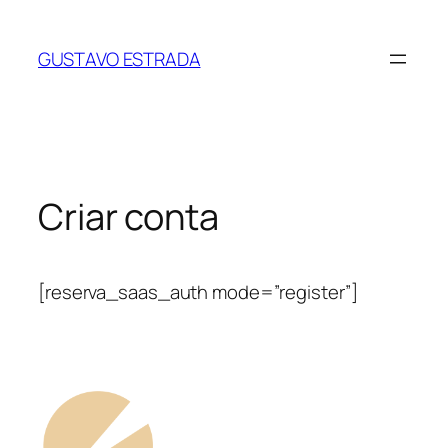
Saltar
para
GUSTAVO ESTRADA
o
conteúdo
Criar conta
[reserva_saas_auth mode=”register”]