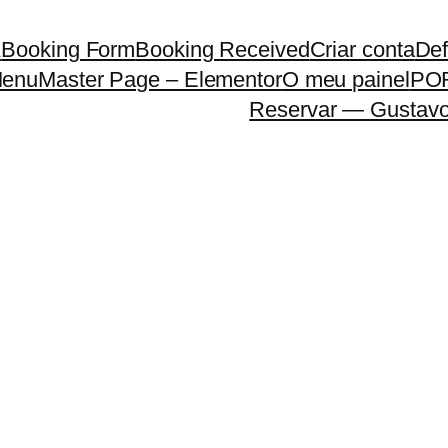
A
Booking Form
Booking Received
Criar conta
Def
enuMaster Page – Elementor
O meu painel
PO
Reservar — Gustavo