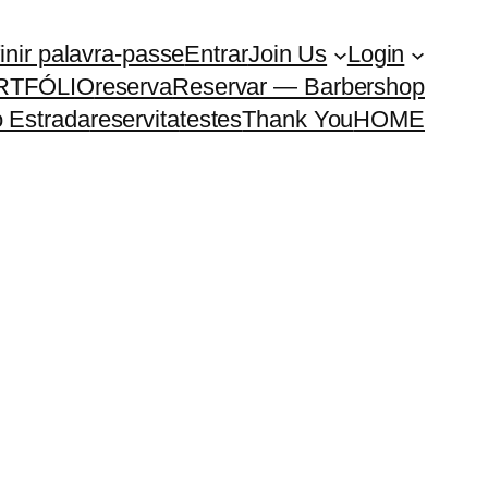
inir palavra-passe
Entrar
Join Us
Login
RTFÓLIO
reserva
Reservar — Barbershop
 Estrada
reservita
testes
Thank You
HOME