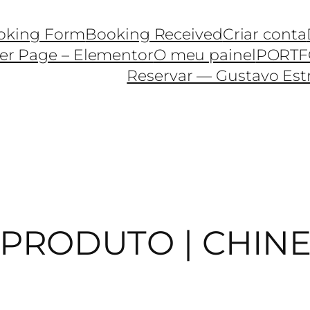
oking Form
Booking Received
Criar conta
r Page – Elementor
O meu painel
PORTF
Reservar — Gustavo Est
 PRODUTO | CHIN