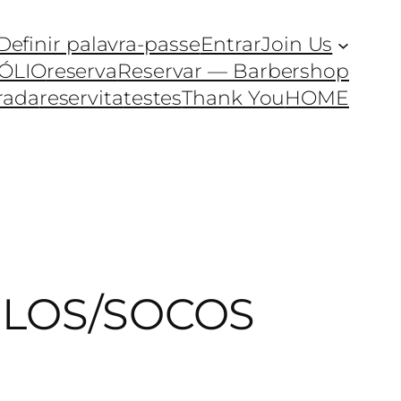
Definir palavra-passe
Entrar
Join Us
ÓLIO
reserva
Reservar — Barbershop
rada
reservita
testes
Thank You
HOME
ELOS/SOCOS