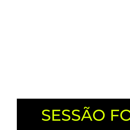
Escrito por
admin
em
FOTOGRAFIA
SESSÃO F